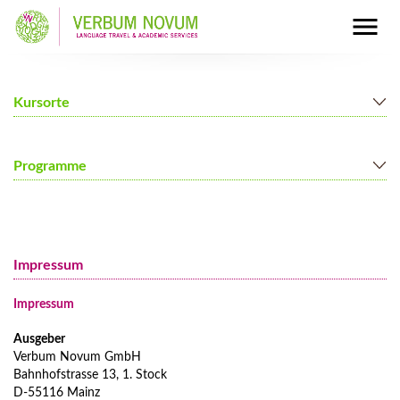
Kursorte
Berlin
Programme
Mainz
München
Deutschkurse für Erwachsene
Nürnberg
Deutschkurse für junge Leute (13+)
Impressum
Familienprogramme
Full Immersion Programm
Impressum
Preise Full Immersion Programm
Ausgeber
Gruppenfahrten nach Deutschland
Verbum Novum GmbH
Preise Gruppenfahrten nach Deutschland
Bahnhofstrasse 13, 1. Stock
D-55116 Mainz
Zusätzliche Programme und Kurse