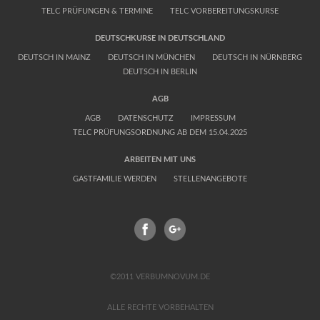
TELC PRÜFUNGEN & TERMINE
TELC VORBEREITUNGSKURSE
DEUTSCHKURSE IN DEUTSCHLAND
DEUTSCH IN MAINZ
DEUTSCH IN MÜNCHEN
DEUTSCH IN NÜRNBERG
DEUTSCH IN BERLIN
AGB
AGB
DATENSCHUTZ
IMPRESSUM
TELC PRÜFUNGSORDNUNG AB DEM 15.04.2025
ARBEITEN MIT UNS
GASTFAMILIE WERDEN
STELLENANGEBOTE
FACEBOOK
GPLUS
©2011 VERBUMNOVUM.DE
ALLE RECHTE VORBEHALTEN