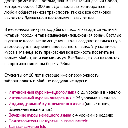
достопримечательностями, такими как Майнцевский Собор,
которому более 1000 лет. До школы легко добраться на
любом общественном транспорте, так как все остановки
находятся буквально в нескольких шагах от нее.
В нескольких минутах ходьбы от школы находится уютный
«старый город» и так называемая «пешеходная зона». Светлые
и уютные классные помещения школы создают оптимальную
атмосферу для изучения иностранного языка. У участников
курса в Майнце есть прекрасная возможность посетить не
только Майнц, но и как минимум Висбаден, т.к. он находится
на противоположном берегу Рейна.
Студенты от 18 лет и старше имеют возможность
забронировать в Майнце следующие курсы:
Интенсивный курс немецкого языка
с 20 уроками в неделю
Интенсивный курс и конверсация
с 25 уроками в неделю
Индивидуальный курс немецкого языка
(конверсация,
бизнес-немецкий и т.д.)
Вечерние курсы немецкого языка
с 4 уроками в неделю
Подготовительные курсы к экзаменам telc
Даты экзаменов telc