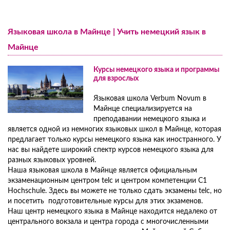
Курсы немецкого языка для студентов от 18 лет
Нюрнберг
Подготовительный курс к экзамену DSH
Курсы немецкого языка для юниоров
Онлайн-курс немецкого языка по Skype
Языковая школа в Майнце | Учить немецкий язык в
Семейные программы
Подготовительный курс к языковому экзамену на знание
Майнце
Программа полного погружения
медицинской терминологии
Цены на программу полного погружения
Курсы немецкого языка и программы
НЕМЕЦКИЙ ДЛЯ ВРАЧЕЙ
Групповые поездки в Германию
для взрослых
Подготовка к языковому экзамену для стоматологов при
Цены на групповые поездки в Германию
Языковая школа Verbum Novum в
стоматологической ассоциации
Дополнительные программы и курсы
Майнце специализируется на
преподавании немецкого языка и
является одной из немногих языковых школ в Майнце, которая
предлагает только курсы немецкого языка как иностранного. У
нас вы найдете широкий спектр курсов немецкого языка для
разных языковых уровней.
Наша языковая школа в Майнце является официальным
экзаменационным центром telc и центром компетенции C1
Hochschule. Здесь вы можете не только сдать экзамены telc, но
и посетить подготовительные курсы для этих экзаменов.
Наш центр немецкого языка в Майнце находится недалеко от
центрального вокзала и центра города с многочисленными