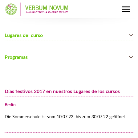
Lugares del curso
Berlin
Programas
Mainz
Munich
Cursos de alemán para adultos
Nuremberg
Cursos de alemán para jóvenes
Días festivos 2017 en nuestros Lugares de los cursos
Programas para Familias
Programa de Inmersión completa
Berlín
Precios del programa de inmersión completa
Die Sommerschule ist vom 10.07.22 bis zum 30.07.22 geöffnet.
Todo el año Grupo-Tours en Alemania
Los precios durante todo el año Grupo-Tours a Alemania
Programas y cursos adicionales